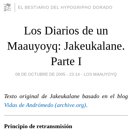
EL BESTIARIO DEL HYPOGRIPHO DORADO
Los Diarios de un
Maauyoyq: Jakeukalane.
Parte I
08 DE OCTUBRE DE 2005 - 23:14
-
LOS MAAUYOYQ
Texto original de Jakeukalane basado en el blog
Vidas de Andrómedo (archive.org)
.
Principio de retransmisión