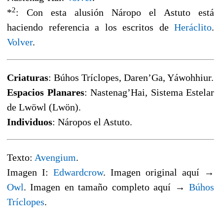
2
*
: Con esta alusión Náropo el Astuto está
haciendo referencia a los escritos de
Heráclito
.
Volver
.
Criaturas
: Búhos Tríclopes, Daren’Ga, Yáwohhiur.
Espacios Planares
: Nastenag’Hai, Sistema Estelar
de Lwöwl (Lwön).
Individuos
: Náropos el Astuto.
Texto:
Avengium
.
Imagen I:
Edwardcrow
. Imagen original aquí →
Owl
. Imagen en tamaño completo aquí →
Búhos
Tríclopes
.