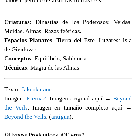
babosa, pero no dejaban rastro tras de sí.
Criaturas
: Dinastías de los Poderosos: Veidas,
Meidas. Almas, Razas feéricas.
Espacios Planares
: Tierra del Este. Lugares: Isla
de Gìenlowo.
Conceptos
: Equilibrio, Sabiduría.
Técnicas
: Magia de las Almas.
Texto:
Jakeukalane
.
Imagen:
Eterna2
. Imagen original aquí →
Beyond
the Veils
. Imagen en tamaño completo aquí →
Beyond the Veils
. (
antigua
).
©Hyposs Prodcutions. ©Eterna2