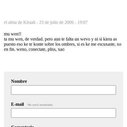
el alma de Kìraah -
23 de julio de 2006 - 19:07
mu wen!!
ta mu wen, de verdad. pero aun te falta un wevo y ni si kiera as
puesto eso ke te konte sobre los ombres, si es ke me escuxaste, xo
en fin. weno, conectate, pliss, xao
Nombre
E-mail
No será mostrado.