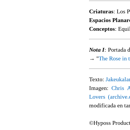
Criaturas
: Los 
Espacios Planar
Conceptos
: Equi
Nota I
: Portada d
→ "
The Rose in 
Texto:
Jakeukala
Imagen:
Chris A
Lovers (archive.
modificada en t
©Hyposs Product