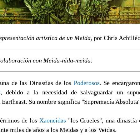
epresentación artística de un Meida
, por Chris Achilléo
 colaboración con Meida-nìda-meida
.
una de las Dinastías de los
Poderosos
. Se encargaro
s
, debido a la necesidad de salvaguardar un supue
 Eartheast. Su nombre significa "Supremacía Absoluta"
érrimos de los
Xaoneidas
"los Crueles", una dinastía
nte miles de años a los Meidas y a los Veidas.