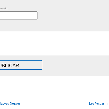
strado.
uevos Nornos
Los Veidas →