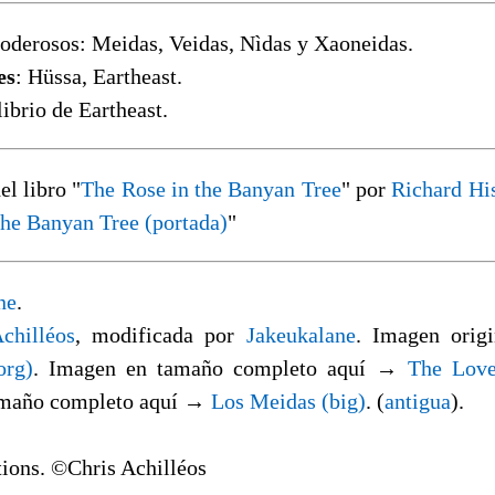
Poderosos: Meidas, Veidas, Nìdas y Xaoneidas.
es
: Hüssa, Eartheast.
librio de Eartheast.
el libro "
The Rose in the Banyan Tree
" por
Richard Hi
the Banyan Tree (portada)
"
ne
.
chilléos
, modificada por
Jakeukalane
. Imagen ori
org)
. Imagen en tamaño completo aquí →
The Love
amaño completo aquí →
Los Meidas (big)
. (
antigua
).
ions. ©Chris Achilléos