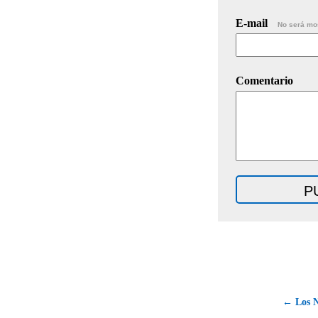
E-mail
No será mo
Comentario
← Los N