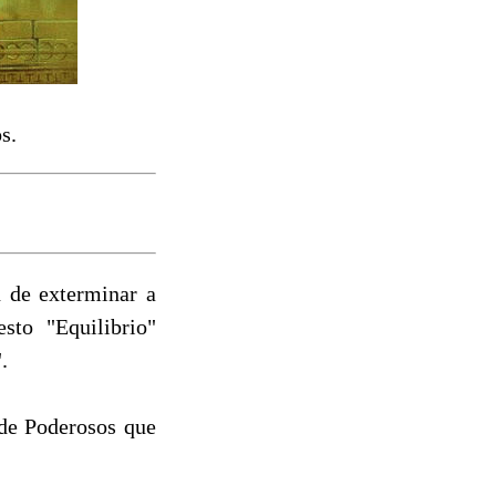
s.
n de exterminar a
sto "Equilibrio"
.
 de Poderosos que