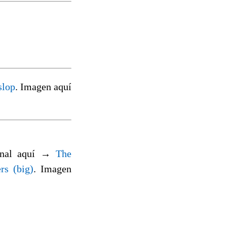
slop
. Imagen aquí
ginal aquí →
The
rs (big)
. Imagen