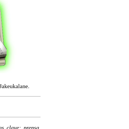
 Jakeukalane.
as clave: prensa,