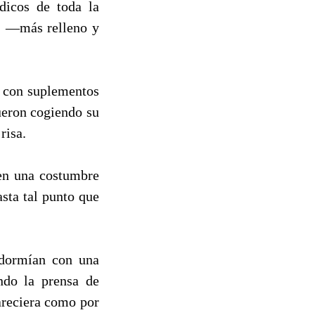
ódicos de toda la
, —más relleno y
a con suplementos
fueron cogiendo su
risa.
 en una costumbre
asta tal punto que
 dormían con una
ndo la prensa de
areciera como por