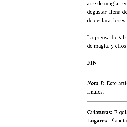
arte de magia den
degustar, llena d
de declaraciones 
La prensa llegab
de magia, y ellos 
FIN
Nota I
: Este art
finales.
Criaturas
: Elqqi
Lugares
: Planet