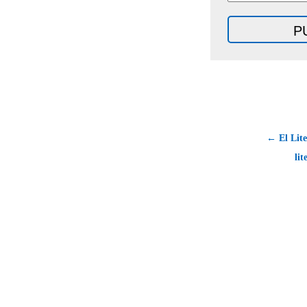
← El Lite
lit