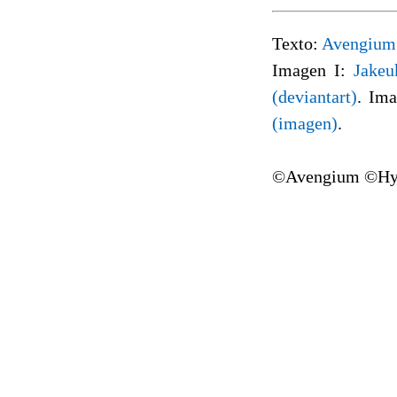
Texto:
Avengium
Imagen I:
Jakeu
(deviantart)
. Im
(imagen)
.
©Avengium ©Hyp