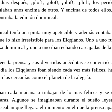
ías después, ¡plof!, ¡plof!, ¡plof!, ¡plof!, los peri
laban unos encima de otros. Y encima de todos ellos
ntraba la edición dominical.
ical tenía una pinta muy apetecible y además contab
que lo hizo irresistible para los Elqqianos. Uno a uno 
a dominical y uno a uno iban echando carcajadas de la 
 leer la prensa y sus divertidas anécdotas se convirtió
 día los Elqqianos iban siendo cada vez más felices, h
n las cercanías como el planeta de la alegría.
ban cada mañana a trabajar de lo más felices y se
caras. Algunos se imaginaban durante el sueño leye
seaban que llegara el momento en el que la prensa ap