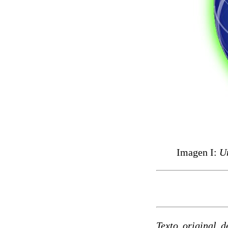
Imagen I:
Un
Texto original d