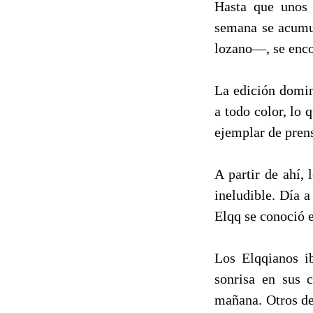
Hasta que unos d
semana se acumu
lozano—, se enco
La edición domin
a todo color, lo 
ejemplar de prens
A partir de ahí,
ineludible. Día a
Elqq se conoció e
Los Elqqianos i
sonrisa en sus 
mañana. Otros de