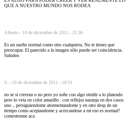
ES ALGO PARA PODER CREER Y VER REALMENTE LO
QUE A NUESTRO MUNDO NOS RODEA
Alberto -
19 de diciembre de 2011 - 21:36
Es un sueño normal como otro cualquiera. No te tienes que
preocupar. El parecido a la imagen sólo puede ser coincidencia.
Saludos
S. -
19 de diciembre de 2011 - 16:51
no se si creeran o no pero yo soñe con algo similir a lo plateado
pero lo veia en color amarillo . con reflejos naranja en dos casos
uno .. persiguiendome atormentandome y en otro desp de un
tiempo como aceptandome y acercandose a mi eso es normal?
contestenme aca