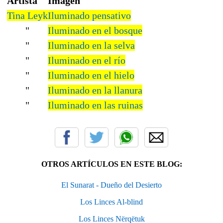
Artista
Imagen
Tina Leyk
Iluminado pensativo
"
Iluminado en el bosque
"
Iluminado en la selva
"
Iluminado en el río
"
Iluminado en el hielo
"
Iluminado en la llanura
"
Iluminado en las ruinas
OTROS ARTÍCULOS EN ESTE BLOG:
El Sunarat - Dueño del Desierto
Los Linces Al-blind
Los Linces Nërqëtuk