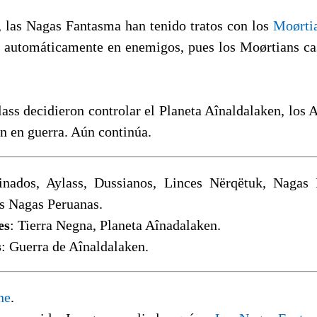
, las Nagas Fantasma han tenido tratos con los
Moørti
e automáticamente en enemigos, pues los Moørtians cas
ass decidieron controlar el Planeta Aînaldalaken, los 
n en guerra. Aún continúa.
inados, Aylass, Dussianos, Linces Nërqëtuk, Nagas
as Nagas Peruanas.
es
: Tierra Negna, Planeta Aînadalaken.
s
: Guerra de Aînaldalaken.
ne
.