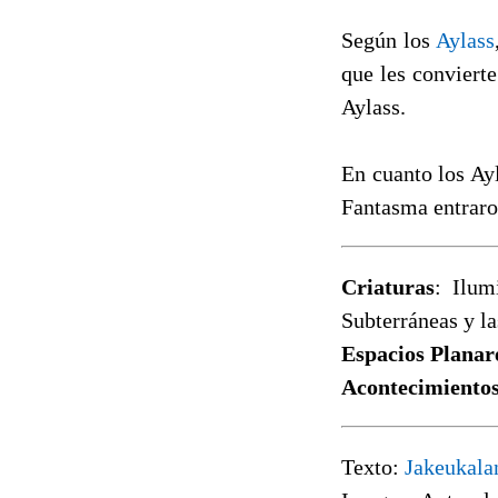
Según los
Aylass
que les conviert
Aylass.
En cuanto los Ayl
Fantasma entraro
Criaturas
: Ilum
Subterráneas y l
Espacios Planar
Acontecimiento
Texto:
Jakeukala