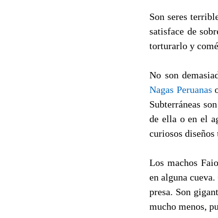
Son seres terrib
satisface de sob
torturarlo y comé
No son demasiad
Nagas Peruanas
o
Subterráneas son 
de ella o en el 
curiosos diseños 
Los machos Faiog
en alguna cueva. 
presa. Son gigan
mucho menos, pue