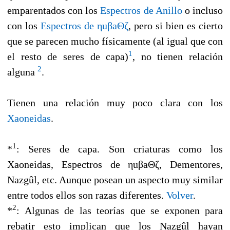
emparentados con los
Espectros de Anillo
o incluso
con los
Espectros de ηuβaΘζ
, pero si bien es cierto
que se parecen mucho físicamente (al igual que con
1
el resto de seres de capa)
, no tienen relación
2
alguna
.
Tienen una relación muy poco clara con los
Xaoneidas
.
1
*
: Seres de capa. Son criaturas como los
Xaoneidas, Espectros de ηuβaΘζ, Dementores,
Nazgûl, etc. Aunque posean un aspecto muy similar
entre todos ellos son razas diferentes.
Volver
.
2
*
: Algunas de las teorías que se exponen para
rebatir esto implican que los Nazgûl hayan