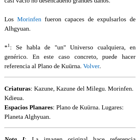
casi vacío no desencadenó grandes daños.
Los
Morinfen
fueron capaces de expulsarlos de
Alhgyuan.
1
*
: Se habla de "un" Universo cualquiera, en
genérico. En este caso concreto, puede hacer
referencia al Plano de Kuürna.
Volver
.
Criaturas
: Kazune, Kazune del Milegu. Morinfen.
Kdieua.
Espacios Planares
: Plano de Kuürna. Lugares:
Planeta Alghyuan.
Nota I
: La imagen original hace referencia