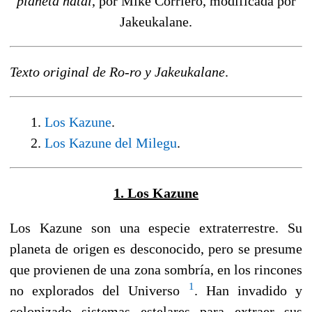
planeta natal
, por Mike Corriero, modificada por
Jakeukalane.
Texto original de Ro-ro y Jakeukalane
.
1.
Los Kazune
.
2.
Los Kazune del Milegu
.
1. Los Kazune
Los Kazune son una especie extraterrestre. Su
planeta de origen es desconocido, pero se presume
que provienen de una zona sombría, en los rincones
1
no explorados del Universo
. Han invadido y
colonizado sistemas estelares para extraer sus