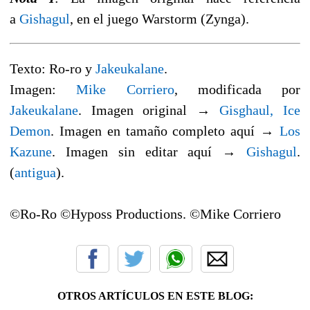
a
Gishagul
, en el juego Warstorm (Zynga).
Texto: Ro-ro y
Jakeukalane
.
Imagen:
Mike Corriero
, modificada por
Jakeukalane
. Imagen original →
Gisghaul, Ice
Demon
. Imagen en tamaño completo aquí →
Los
Kazune
. Imagen sin editar aquí →
Gishagul
.
(
antigua
).
©Ro-Ro ©Hyposs Productions. ©Mike Corriero
OTROS ARTÍCULOS EN ESTE BLOG: