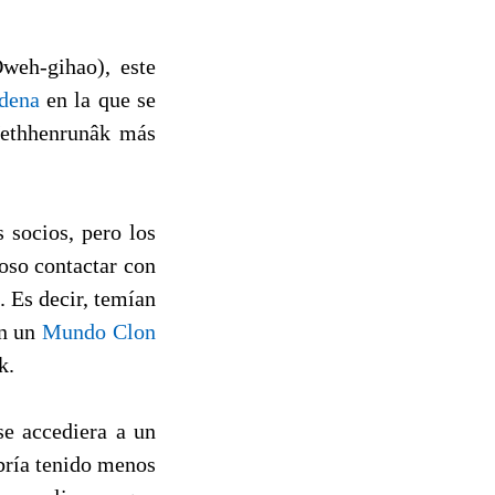
weh-gihao), este
dena
en la que se
 Uethhenrunâk más
 socios, pero los
oso contactar con
 Es decir, temían
on un
Mundo Clon
k.
se accediera a un
bría tenido menos