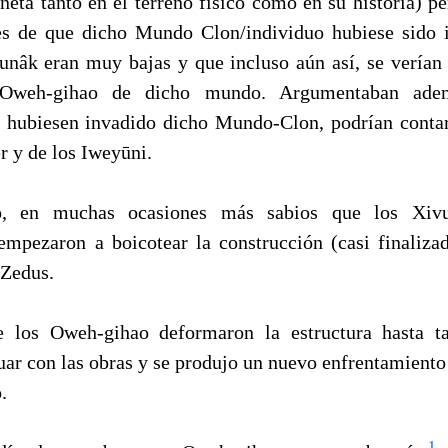
neta tanto en el terreno físico como en su historia) p
des de que dicho Mundo Clon/individuo hubiese sido 
unâk eran muy bajas y que incluso aún así, se verían
Oweh-gihao de dicho mundo. Argumentaban adem
 hubiesen invadido dicho Mundo-Clon, podrían contar
r y de los Iweyūni.
, en muchas ocasiones más sabios que los Xiv
mpezaron a boicotear la construcción (casi finaliza
Zedus.
e los Oweh-gihao deformaron la estructura hasta t
uar con las obras y se produjo un nuevo enfrentamiento
.
1