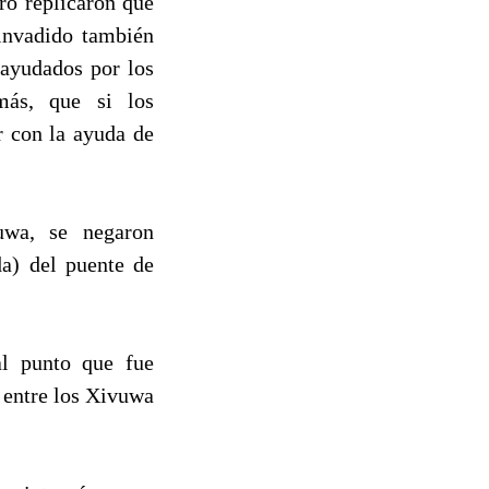
ero replicaron que
invadido también
 ayudados por los
ás, que si los
 con la ayuda de
uwa, se negaron
da) del puente de
al punto que fue
 entre los Xivuwa