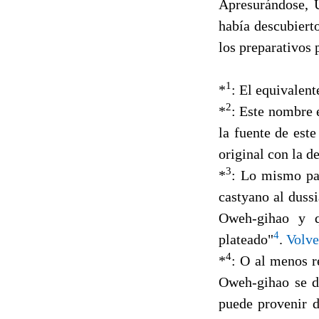
Apresurándose, 
había descubiert
los preparativos
1
*
: El equivalent
2
*
: Este nombre 
la fuente de est
original con la 
3
*
: Lo mismo pas
castyano al duss
Oweh-gihao y q
4
plateado"
.
Volve
4
*
: O al menos r
Oweh-gihao se de
puede provenir d