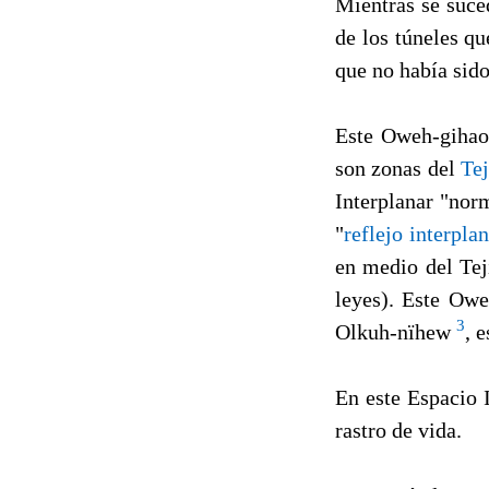
Mientras se suce
de los túneles qu
que no había sido
Este Oweh-gihao 
son zonas del
Tej
Interplanar "nor
"
reflejo interpla
en medio del Tej
leyes). Este Ow
3
Olkuh-nïhew
, 
En este Espacio 
rastro de vida.