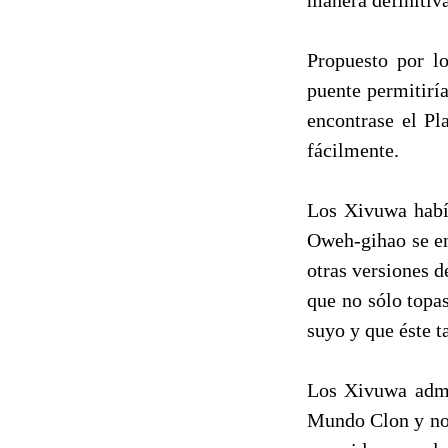
Propuesto por l
puente permitiría
encontrase el Pl
fácilmente.
Los Xivuwa había
Oweh-gihao se en
otras versiones 
que no sólo topa
suyo y que éste 
Los Xivuwa admit
Mundo Clon y no 