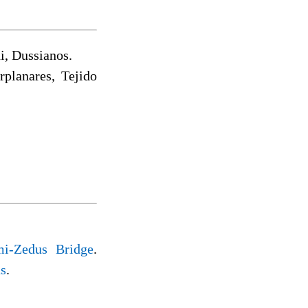
i, Dussianos.
planares, Tejido
mi-Zedus Bridge
.
s
.