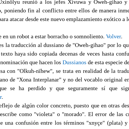
Uxinölyu reunió a los jefes Xivuwa y Oweh-gihao y 
o, poniendo fin al conflicto entre ellos de manera inme
 para atacar desde este nuevo emplazamiento exótico a 
e en un robot a estar borracho o somnoliento.
Volver
.
es la traducción al dussiano de "Oweh-gihao" por lo qu
e texto haya sido copiada decenas de veces hasta conf
denominación que hacen los
Dussianos
de esta especie d
a con "Olkuh-nïhew", se trata en realidad de la tradu
iano de "Xona Interplanar" y no del vocablo original en
ue se ha perdido y que seguramente sí que signi
r
.
eflejo de algún color concreto, puesto que en otras de
scribe como "violeta" o "morado". El error de las c
e una confusión entre los términos "xnyçe" (plata) y