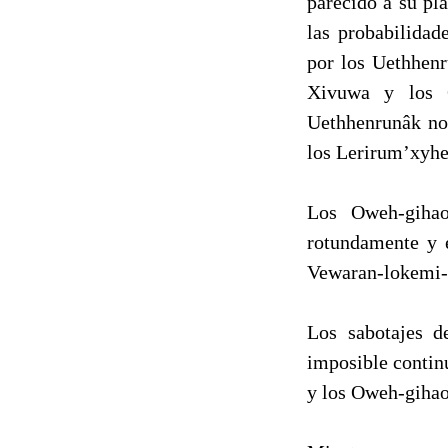
parecido a su pla
las probabilida
por los Uethhenr
Xivuwa y los 
Uethhenrunâk no
los Lerirum’xyhe
Los Oweh-gihao
rotundamente y e
Vewaran-lokemi-
Los sabotajes d
imposible contin
y los Oweh-gihao