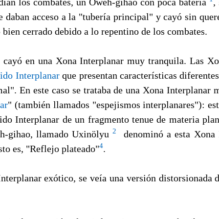
dían los combates, un Oweh-gihao con poca batería
,
e daban acceso a la "tubería principal" y cayó sin que
 bien cerrado debido a lo repentino de los combates.
cayó en una Xona Interplanar muy tranquila. Las Xo
ido Interplanar
que presentan características diferentes
mal". En este caso se trataba de una Xona Interplanar 
nar
" (también llamados "espejismos interplanares"): est
ido Interplanar de un fragmento tenue de materia plan
2
eh-gihao, llamado Uxinölyu
denominó a esta Xona I
4
esto es, "Reflejo plateado"
.
Interplanar exótico, se veía una versión distorsionada 