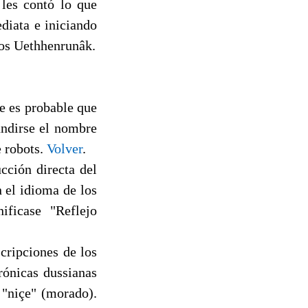
les contó lo que
diata e iniciando
los Uethhenrunâk.
e es probable que
undirse el nombre
e robots.
Volver
.
cción directa del
 el idioma de los
ficase "Reflejo
scripciones de los
rónicas dussianas
 "niçe" (morado).