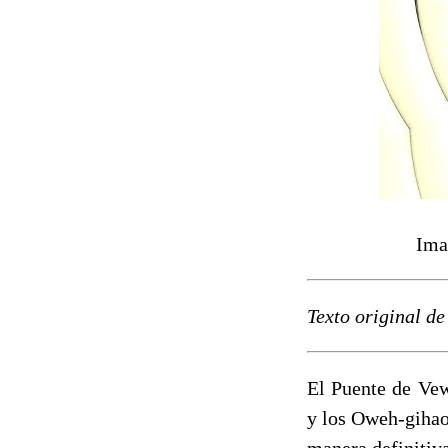
Ima
Texto original d
El Puente de Vew
y los Oweh-gihao
manera definitiv