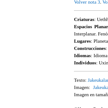
Volver nota 3
.
Vo
Criaturas
: Ueth
Espacios Planar
Interplanar. Fenó
Lugares
: Planet
Construcciones
:
Idiomas
: Idioma
Individuos
: Uxi
Texto:
Jakeukala
Imagen:
Jakeuk
Imagen en tama