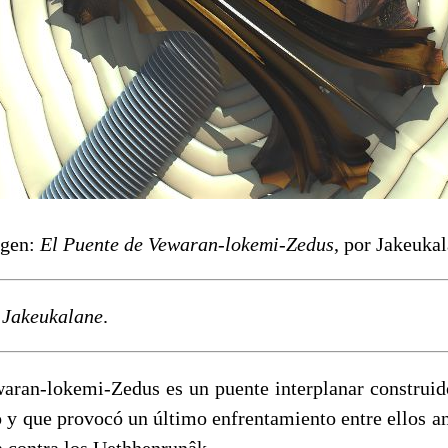
gen:
El Puente de Vewaran-lokemi-Zedus
, por Jakeukal
e Jakeukalane
.
aran-lokemi-Zedus es un puente interplanar construi
 y que provocó un último enfrentamiento entre ellos ant
a contra los Uethhenrunâk.