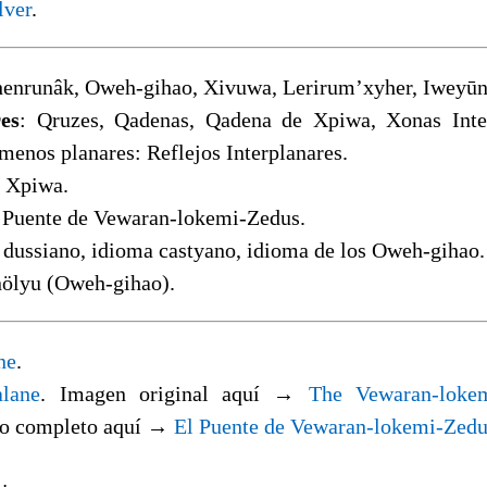
lver
.
henrunâk, Oweh-gihao, Xivuwa, Lerirum’xyher, Iweyūn
es
: Qruzes, Qadenas, Qadena de Xpiwa, Xonas Inter
menos planares: Reflejos Interplanares.
a Xpiwa.
 Puente de Vewaran-lokemi-Zedus.
 dussiano, idioma castyano, idioma de los Oweh-gihao.
nölyu (Oweh-gihao).
ne
.
alane
. Imagen original aquí →
The Vewaran-loke
ño completo aquí →
El Puente de Vewaran-lokemi-Zedu