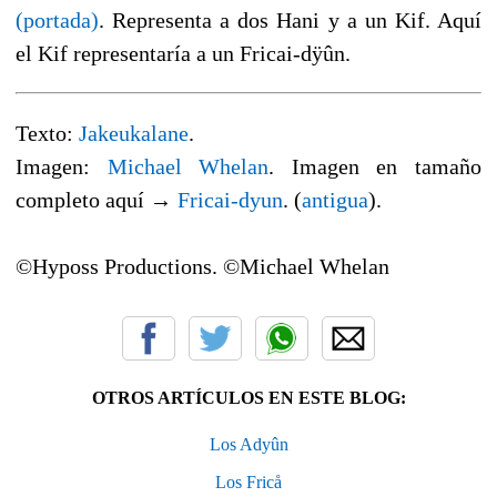
(portada)
. Representa a dos Hani y a un Kif. Aquí
el Kif representaría a un Fricai-dÿûn.
Texto:
Jakeukalane
.
Imagen:
Michael Whelan
. Imagen en tamaño
completo aquí →
Fricai-dyun
. (
antigua
).
©Hyposs Productions. ©Michael Whelan
OTROS ARTÍCULOS EN ESTE BLOG:
Los Adyûn
Los Fricå