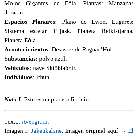
Moloc Gigantes de Eðla. Plantas: Manzanas
doradas.
Espacios Planares
: Plano de Lwön. Lugares:
Sistema estelar Tiljask, Planeta Reikistjarna.
Planeta Eðla.
Acontecimientos
: Desastre de Ragnar’Hok.
Substancias
: polvo azul.
Vehículos
: nave Skíðblaðnir.
Individuos
: Ithun.
Nota I
: Este es un planeta ficticio.
Texto:
Avengium
.
Imagen I:
Jakeukalane
. Imagen original aquí →
El