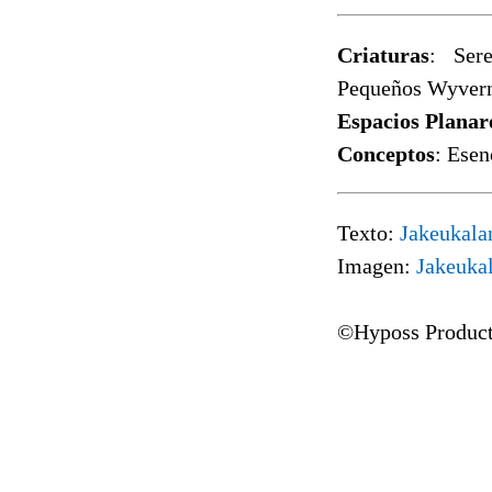
Criaturas
: Ser
Pequeños Wyvern
Espacios Planar
Conceptos
: Esen
Texto:
Jakeukala
Imagen:
Jakeuka
©Hyposs Product