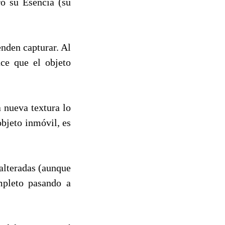
ro su Esencia (su
enden capturar. Al
ace que el objeto
 nueva textura lo
objeto inmóvil, es
nalteradas (aunque
mpleto pasando a