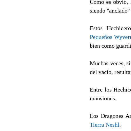
Como es obvio, l
siendo "anclado
Estos Hechicer
Pequeños Wyvern
bien como guardi
Muchas veces, sin
del vacío, result
Entre los Hechic
mansiones.
Los Dragones An
Tierra Neshl
.