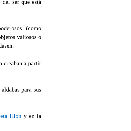
 del ser que está
poderosos (como
objetos valiosos o
dasen.
o creaban a partir
.
 aldabas para sus
neta Hlon
y en la