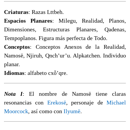
Criaturas
: Razas Lttbeh.
Espacios Planares
: Milegu, Realidad, Planos,
Dimensiones, Estructuras Planares, Qadenas,
Tempoplanos. Figura más perfecta de Todo.
Conceptos
: Conceptos Anexos de la Realidad,
Namosë, Njiruh, Qnch’ur’u. Alpkatchen. Individuo
planar.
Idiomas
: alfabeto cxȱ’qre.
Nota I
: El nombre de Namosë tiene claras
resonancias con
Erekosë
, personaje de
Michael
Moorcock
, así como con
Ilyumë
.