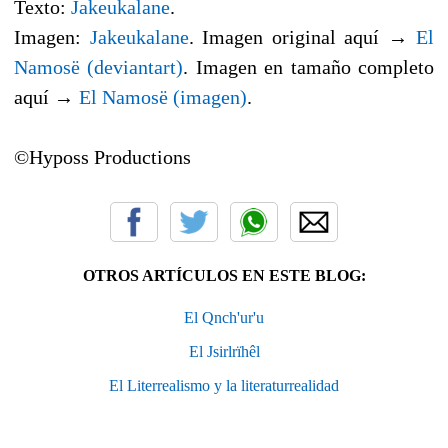
Texto:
Jakeukalane
.
Imagen:
Jakeukalane
. Imagen original aquí →
El
Namosë (deviantart)
. Imagen en tamaño completo
aquí →
El Namosë (imagen)
.
©Hyposs Productions
OTROS ARTÍCULOS EN ESTE BLOG:
El Qnch'ur'u
El Jsirlrïhêl
El Literrealismo y la literaturrealidad