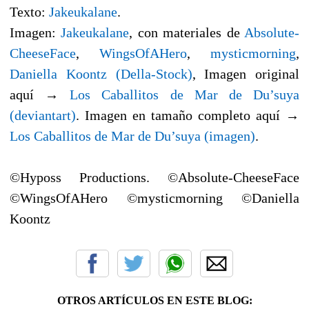
Texto:
Jakeukalane
.
Imagen:
Jakeukalane
, con materiales de
Absolute-
CheeseFace
,
WingsOfAHero
,
mysticmorning
,
Daniella Koontz (Della-Stock)
, Imagen original
aquí →
Los Caballitos de Mar de Du’suya
(deviantart)
. Imagen en tamaño completo aquí →
Los Caballitos de Mar de Du’suya (imagen)
.
©Hyposs Productions. ©Absolute-CheeseFace
©WingsOfAHero ©mysticmorning ©Daniella
Koontz
OTROS ARTÍCULOS EN ESTE BLOG: