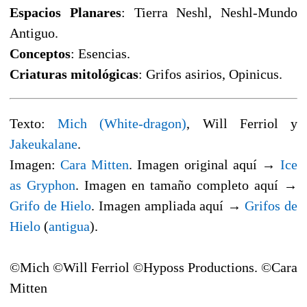
Espacios Planares
: Tierra Neshl, Neshl-Mundo
Antiguo.
Conceptos
: Esencias.
Criaturas mitológicas
: Grifos asirios, Opinicus.
Texto:
Mich (White-dragon)
, Will Ferriol y
Jakeukalane
.
Imagen:
Cara Mitten
. Imagen original aquí →
Ice
as Gryphon
. Imagen en tamaño completo aquí →
Grifo de Hielo
. Imagen ampliada aquí →
Grifos de
Hielo
(
antigua
).
©Mich ©Will Ferriol ©Hyposs Productions. ©Cara
Mitten