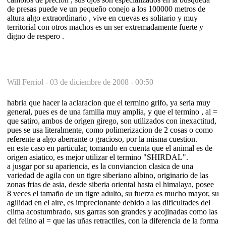
de presas puede ve un pequeño conejo a los 100000 metros de
altura algo extraordinario , vive en cuevas es solitario y muy
territorial con otros machos es un ser extremadamente fuerte y
digno de respero .
Will Ferriol -
03 de diciembre de 2008 - 00:50
habria que hacer la aclaracion que el termino grifo, ya seria muy
general, pues es de una familia muy amplia, y que el termino , al =
que satiro, ambos de origen girego, son utilizados con inexactitud,
pues se usa literalmente, como polimerizacion de 2 cosas o como
referente a algo aberrante o gracioso, por la misma cuestion.
en este caso en particular, tomando en cuenta que el animal es de
origen asiatico, es mejor utilizar el termino "SHIRDAL".
a jusgar por su apariencia, es la conviancion clasica de una
variedad de agila con un tigre siberiano albino, originario de las
zonas frias de asia, desde siberia oriental hasta el himalaya, posee
8 veces el tamaño de un tigre adulto, su fuerza es mucho mayor, su
agilidad en el aire, es imprecionante debido a las dificultades del
clima acostumbrado, sus garras son grandes y acojinadas como las
del felino al = que las uñas retractiles, con la diferencia de la forma