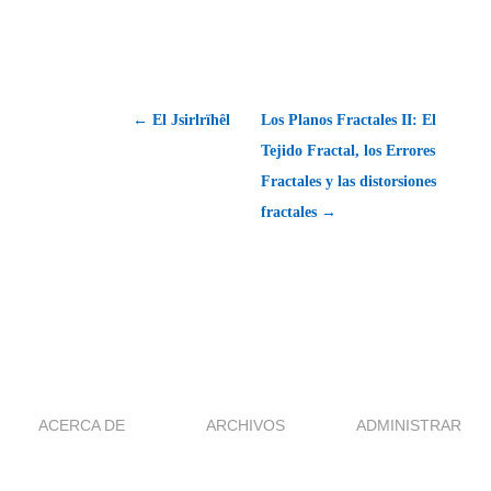
← El Jsirlrïhêl
Los Planos Fractales II: El
Tejido Fractal, los Errores
Fractales y las distorsiones
fractales →
ACERCA DE
ARCHIVOS
ADMINISTRAR