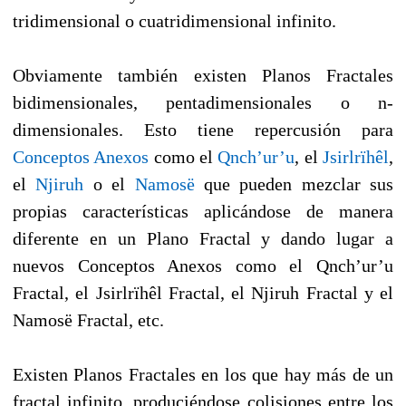
tridimensional o cuatridimensional infinito.
Obviamente también existen Planos Fractales
bidimensionales, pentadimensionales o n-
dimensionales. Esto tiene repercusión para
Conceptos Anexos
como el
Qnch’ur’u
, el
Jsirlrïhêl
,
el
Njiruh
o el
Namosë
que pueden mezclar sus
propias características aplicándose de manera
diferente en un Plano Fractal y dando lugar a
nuevos Conceptos Anexos como el Qnch’ur’u
Fractal, el Jsirlrïhêl Fractal, el Njiruh Fractal y el
Namosë Fractal, etc.
Existen Planos Fractales en los que hay más de un
fractal infinito, produciéndose colisiones entre los