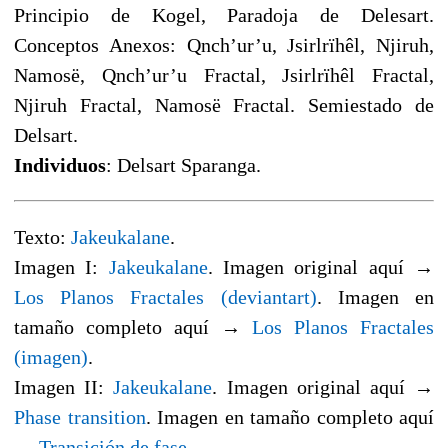
Principio de Kogel, Paradoja de Delesart.
Conceptos Anexos: Qnch’ur’u, Jsirlrïhêl, Njiruh,
Namosë, Qnch’ur’u Fractal, Jsirlrïhêl Fractal,
Njiruh Fractal, Namosë Fractal. Semiestado de
Delsart.
Individuos
: Delsart Sparanga.
Texto:
Jakeukalane
.
Imagen I:
Jakeukalane
. Imagen original aquí →
Los Planos Fractales (deviantart)
. Imagen en
tamaño completo aquí →
Los Planos Fractales
(imagen)
.
Imagen II:
Jakeukalane
. Imagen original aquí →
Phase transition
. Imagen en tamaño completo aquí
→
Transición de fase
.