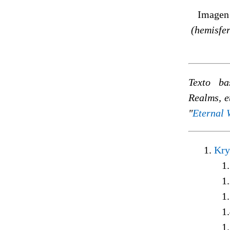
Imagen
(hemisfer
Texto ba
Realms, e
"
Eternal 
1.
Kry
1.
1.
1.
1.
1.