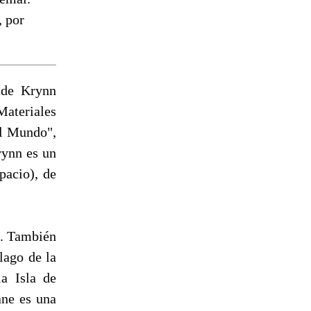
, por
nde Krynn
Materiales
el Mundo",
rynn es un
pacio), de
. También
lago de la
la Isla de
ane es una