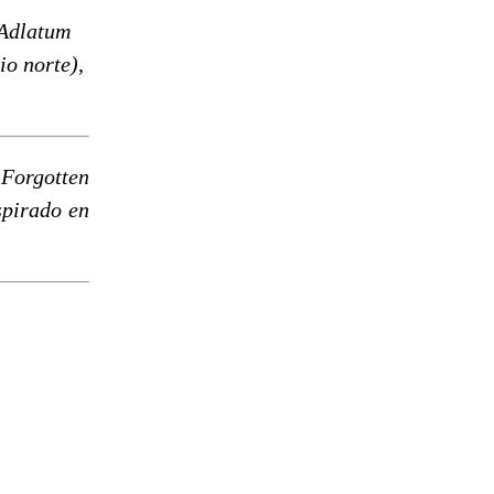
 Adlatum
io norte)
,
Forgotten
spirado en