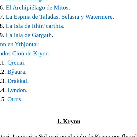
6.
El Archipiélago de Mitos
.
7.
La Espina de Taladas, Selasia y Watermere
.
8.
La Isla de Ithin’carthia
.
9.
La Isla de Gargath
.
nn en Ythjontar
.
dos Clon de Krynn
.
1.
Qrenai
.
2.
Bẙāura
.
3.
Drakkal
.
4.
Lyndon
.
5.
Otros
.
1. Krynn