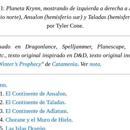
 I:
Planeta Krynn, mostrando de izquierda a derecha a
io norte), Ansalon (hemisferio sur) y Taladas (hemisfer
por Tyler Cone.
sado en Dragonlance, Spelljammer, Planescape, 
tc., texto original inspirado en D&D, texto original in
Winter’s Prophecy
" de
Catamenia
. Ver
nota
.
nn
.
1.
El Continente de Ansalon
.
2.
El Continente de Taladas
.
3.
El Continente de Adlatum
.
4.
Chorane y el Muro de Hielo
.
5.
Las Islas Dragón
.