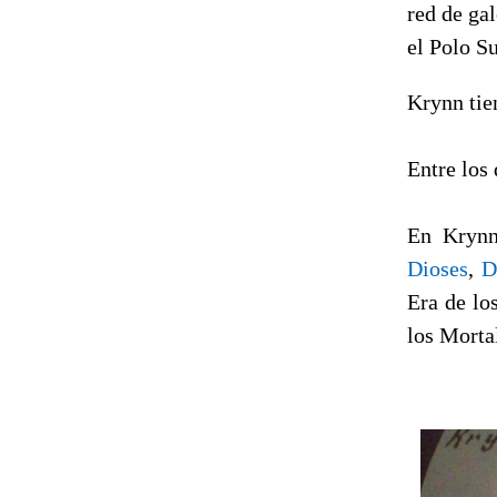
red de ga
el Polo S
Krynn tien
Entre los
En Krynn 
Dioses
,
D
Era de lo
los Morta