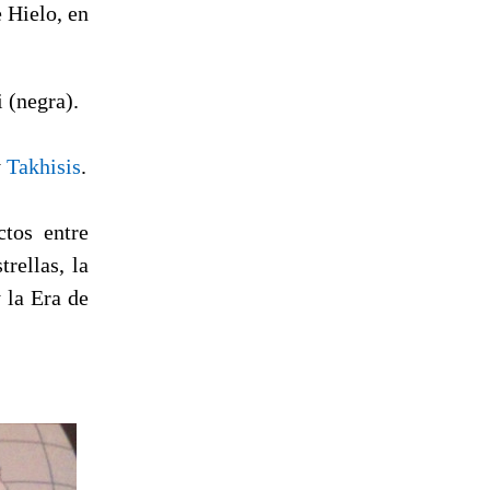
 Hielo, en
i (negra).
y
Takhisis
.
ctos entre
rellas, la
 la Era de