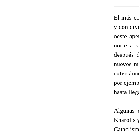
El más co
y con div
oeste ape
norte a s
después d
nuevos ma
extension
por ejemp
hasta lleg
Algunas 
Kharolis 
Cataclism