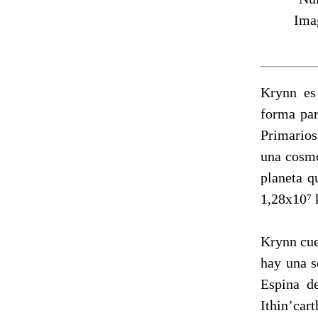
Ima
Krynn es
forma par
Primarios
una cosmo
planeta q
1,28x10⁷ 
Krynn cue
hay una s
Espina de
Ithin’car