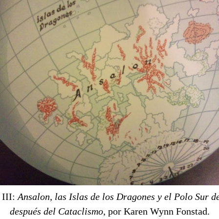
III:
Ansalon, las Islas de los Dragones y el Polo Sur d
después del Cataclismo
, por Karen Wynn Fonstad.