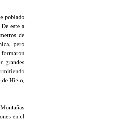
te poblado
. De este a
ómetros de
nica, pero
e formaron
on grandes
ermitiendo
 de Hielo,
 Montañas
ones en el